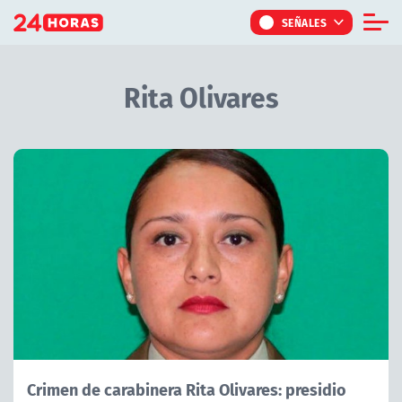
Click acá para ir directamente al contenido
SEÑALES
Informe Especial
Rita Olivares
TV Tiempo
Actualidad
Internacional
Regiones
Tendencias
Noticiarios
Programas
Crimen de carabinera Rita Olivares: presidio