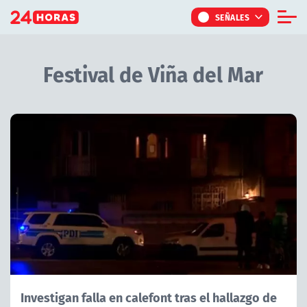
Click acá para ir directamente al contenido
SEÑALES
Informe Especial
Festival de Viña del Mar
TV Tiempo
Actualidad
Artículos Relacionados con Festival de Viña del Mar
Internacional
Regiones
Tendencias
Noticiarios
Programas
Investigan falla en calefont tras el hallazgo de